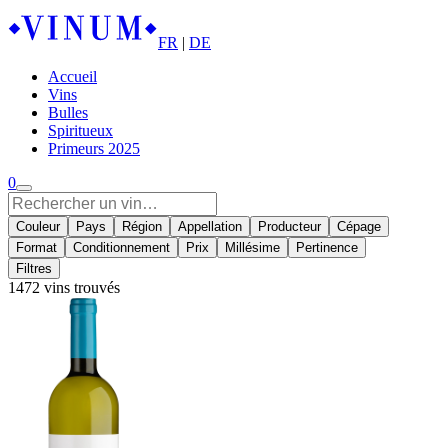
FR
|
DE
Accueil
Vins
Bulles
Spiritueux
Primeurs 2025
0
Couleur
Pays
Région
Appellation
Producteur
Cépage
Format
Conditionnement
Prix
Millésime
Pertinence
Filtres
1472 vins trouvés