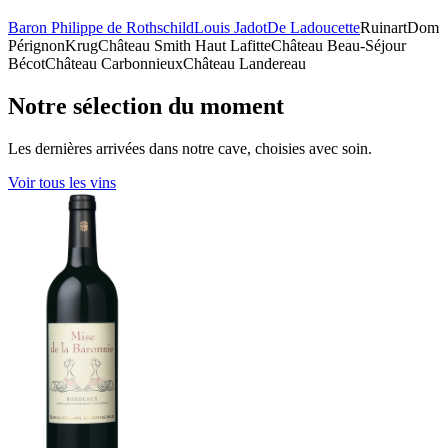
Baron Philippe de Rothschild
Louis Jadot
De Ladoucette
Ruinart
Dom
Pérignon
Krug
Château Smith Haut Lafitte
Château Beau-Séjour
Bécot
Château Carbonnieux
Château Landereau
Notre sélection du moment
Les dernières arrivées dans notre cave, choisies avec soin.
Voir tous les vins