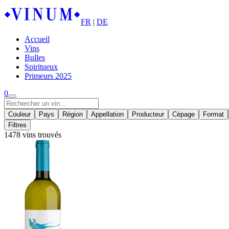
FR
|
DE
Accueil
Vins
Bulles
Spiritueux
Primeurs 2025
0
Couleur
Pays
Région
Appellation
Producteur
Cépage
Format
Filtres
1478 vins trouvés