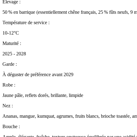
Élevage :
50 % en barrique (essentiellement chêne français, 25 % fûts neufs, 9 m
Température de service :
10-12°C
Maturité :
2025 - 2028
Garde :
À déguster de préférence avant 2029
Robe :
Jaune pâle, reflets dorés, brillante, limpide
Nez :
Ananas, mangue, kumquat, agrumes, fruits blancs, brioche toastée, ama
Bouche :
Ample, élégante, fraîche, texture onctueuse équilibrée par une acidité v