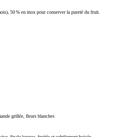
ois), 50 % en inox pour conserver la pureté du fruit.
nde grillée, fleurs blanches
ive, finale longue, fruitée et subtilement boisée