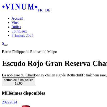
FR
|
DE
Accueil
Vins
Bulles
Spiritueux
Primeurs 2025
0
Baron Philippe de Rothschild Maipo
Escudo Rojo Gran Reserva Cha
La noblesse du Chardonnay chilien signée Rothschild : fraîcheur rare,
carton de 6 bouteilles
15.90
Millésimes disponibles
2022
2024