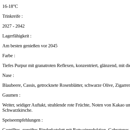
16-18°C
Trinkreife :
2027 - 2042
Lagerfähigkeit :
Am besten genießen vor 2045
Farbe :
Tiefes Purpur mit granatroten Reflexen, konzentriert, glänzend, mit d
Nase :
Blaubeere, Cassis, getrocknete Rosenblätter, schwarze Olive, Zigarre
Gaumen :
Weiter, seidiger Auftakt, strahlende rote Früchte, Noten von Kakao 
Schwarzkirsche.
Speiseempfehlungen :
Gegrilltes, gereiftes Rinderkotelett mit Rotweinreduktion, Gebraten