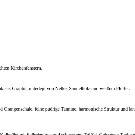
ichten Kirchenfenstern.
nkiste, Graphit, unterlegt von Nelke, Sandelholz und weißem Pfeffer.
und Orangenschale, feine pudrige Tannine, harmonische Struktur und lan
es Kalbsfilet mit Selleriepüree und schwarzem Trüffel, Gebratene Taub