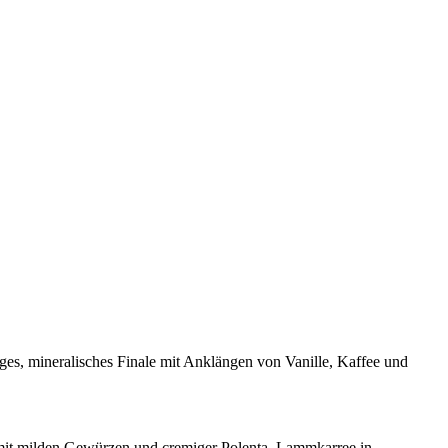
ges, mineralisches Finale mit Anklängen von Vanille, Kaffee und
e mit milden Gewürzen und cremiger Polenta, Lammkarree in