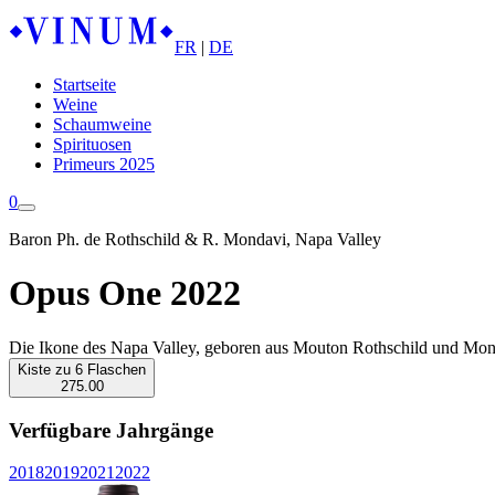
FR
|
DE
Startseite
Weine
Schaumweine
Spirituosen
Primeurs 2025
0
Baron Ph. de Rothschild & R. Mondavi, Napa Valley
Opus One 2022
Die Ikone des Napa Valley, geboren aus Mouton Rothschild und Mond
Kiste zu 6 Flaschen
275.00
Verfügbare Jahrgänge
2018
2019
2021
2022