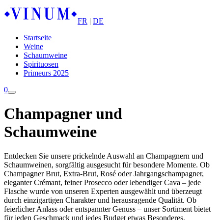
FR
|
DE
Startseite
Weine
Schaumweine
Spirituosen
Primeurs 2025
0
Champagner und
Schaumweine
Entdecken Sie unsere prickelnde Auswahl an Champagnern und
Schaumweinen, sorgfältig ausgesucht für besondere Momente. Ob
Champagner Brut, Extra-Brut, Rosé oder Jahrgangschampagner,
eleganter Crémant, feiner Prosecco oder lebendiger Cava – jede
Flasche wurde von unseren Experten ausgewählt und überzeugt
durch einzigartigen Charakter und herausragende Qualität. Ob
feierlicher Anlass oder entspannter Genuss – unser Sortiment bietet
für jeden Geschmack und jedes Budget etwas Besonderes.