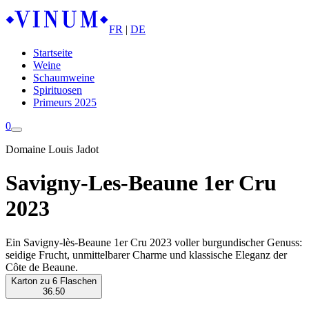
FR
|
DE
Startseite
Weine
Schaumweine
Spirituosen
Primeurs 2025
0
Domaine Louis Jadot
Savigny-Les-Beaune 1er Cru
2023
Ein Savigny-lès-Beaune 1er Cru 2023 voller burgundischer Genuss:
seidige Frucht, unmittelbarer Charme und klassische Eleganz der
Côte de Beaune.
Karton zu 6 Flaschen
36.50