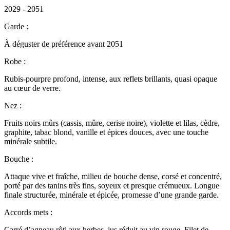
2029 - 2051
Garde :
À déguster de préférence avant 2051
Robe :
Rubis-pourpre profond, intense, aux reflets brillants, quasi opaque
au cœur de verre.
Nez :
Fruits noirs mûrs (cassis, mûre, cerise noire), violette et lilas, cèdre,
graphite, tabac blond, vanille et épices douces, avec une touche
minérale subtile.
Bouche :
Attaque vive et fraîche, milieu de bouche dense, corsé et concentré,
porté par des tanins très fins, soyeux et presque crémueux. Longue
finale structurée, minérale et épicée, promesse d’une grande garde.
Accords mets :
Carré d’agneau rôti aux herbes, jus réduit au vin rouge, Filet de