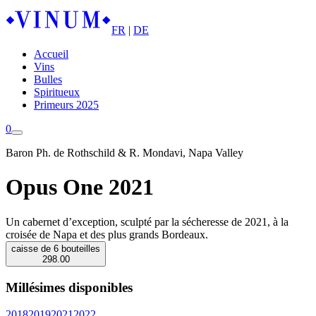
FR
|
DE
Accueil
Vins
Bulles
Spiritueux
Primeurs 2025
0
Baron Ph. de Rothschild & R. Mondavi, Napa Valley
Opus One 2021
Un cabernet d’exception, sculpté par la sécheresse de 2021, à la
croisée de Napa et des plus grands Bordeaux.
caisse de 6 bouteilles
298.00
Millésimes disponibles
2018
2019
2021
2022