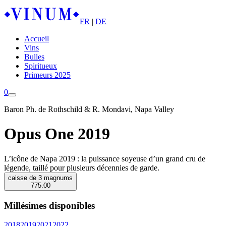
FR
|
DE
Accueil
Vins
Bulles
Spiritueux
Primeurs 2025
0
Baron Ph. de Rothschild & R. Mondavi, Napa Valley
Opus One 2019
L’icône de Napa 2019 : la puissance soyeuse d’un grand cru de
légende, taillé pour plusieurs décennies de garde.
caisse de 3 magnums
775.00
Millésimes disponibles
2018
2019
2021
2022