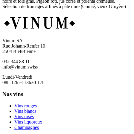
noire et foie gras, Pigeon rôti, jus corsé et polenta crémeuse,
Sélection de fromages affinés à pâte dure (Comté, vieux Gruyère)
Vinum SA
Rue Johann-Renfer 10
2504 Biel/Bienne
032 344 88 11
info@vinum.swiss
Lundi-Vendredi
08h-12h et 13h30-17h
Nos vins
Vins rouges
Vins blancs
Vins rosés
Vins liquoreux
Champagnes