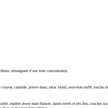
rillants, témoignant d’une forte concentration.
de crayon, cannelle, poivre doux, tabac blond, sous-bois truffé, touche me
onfite, matière dense mais élancée, tanins serrés et très fins, couches su
bac doux et une note ferrugineuse.