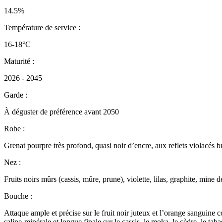
14.5%
Température de service :
16-18°C
Maturité :
2026 - 2045
Garde :
À déguster de préférence avant 2050
Robe :
Grenat pourpre très profond, quasi noir d’encre, aux reflets violacés b
Nez :
Fruits noirs mûrs (cassis, mûre, prune), violette, lilas, graphite, mine 
Bouche :
Attaque ample et précise sur le fruit noir juteux et l’orange sanguine c
saline-minérale et longue finale sur le cassis, le moka, le cèdre, le ta