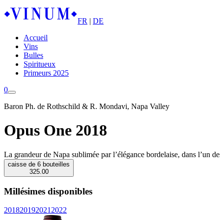
FR
|
DE
Accueil
Vins
Bulles
Spiritueux
Primeurs 2025
0
Baron Ph. de Rothschild & R. Mondavi, Napa Valley
Opus One 2018
La grandeur de Napa sublimée par l’élégance bordelaise, dans l’un de
caisse de 6 bouteilles
325.00
Millésimes disponibles
2018
2019
2021
2022