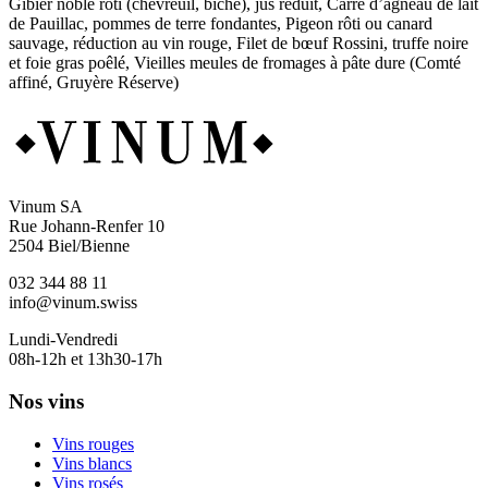
Gibier noble rôti (chevreuil, biche), jus réduit, Carré d’agneau de lait
de Pauillac, pommes de terre fondantes, Pigeon rôti ou canard
sauvage, réduction au vin rouge, Filet de bœuf Rossini, truffe noire
et foie gras poêlé, Vieilles meules de fromages à pâte dure (Comté
affiné, Gruyère Réserve)
Vinum SA
Rue Johann-Renfer 10
2504 Biel/Bienne
032 344 88 11
info@vinum.swiss
Lundi-Vendredi
08h-12h et 13h30-17h
Nos vins
Vins rouges
Vins blancs
Vins rosés