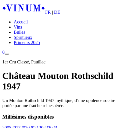
FR
|
DE
Accueil
Vins
Bulles
Spiritueux
Primeurs 2025
0
1er Cru Classé, Pauillac
Château Mouton Rothschild
1947
Un Mouton Rothschild 1947 mythique, d’une opulence solaire
portée par une fraîcheur inespérée.
Millésimes disponibles
2008
2017
2020
2021
2022
2023